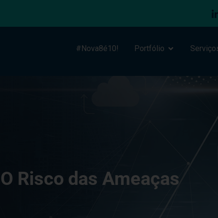
#Nova8é10!
Portfólio
Serviço
 O Risco das Ameaças