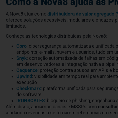
Como a Nova8 ajuda as PM
A Nova8 atua como
distribuidora de valor agregado 
oferece soluções acessíveis, modulares e eficazes
limitados.
Conheça as tecnologias distribuídas pela Nova8:
Coro
: cibersegurança automatizada e unificada
endpoints, e-mails, nuvem e usuários, tudo em 
Snyk
: correção automatizada de falhas em códig
em desenvolvedores e integração nativa a pipel
Cequence
: proteção contra abusos em APIs e b
Upwind
: visibilidade em tempo real para ambi
execução
Checkmarx
: plataforma unificada para segurança
do software
IRONSCALES
: bloqueio de phishing, engenharia
Além disso, apoiamos canais e MSSPs com
consultor
ajudando revendas a se tornarem referências em se