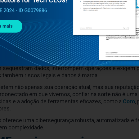
ivos por seu tamanho, o que alimenta uma falsa sensaçã
nais especializados, abre espaço para ataques silencio
o completa das operações.
a mais
sações, vazamentos e perda
ram 259% na América Latina em 2024
, é sintoma direto d
osos sequestram dados, interrompem operações e exigem
as também riscos legais e danos à marca.
tem não apenas sua operação atual, mas sua reputação
rconectado em que vivemos, confiar na sorte não é uma 
ecidas e a adoção de ferramentas eficazes, como a
Coro
,
ores.
ro oferece uma cibersegurança robusta, automatizada e fá
sem complexidade.