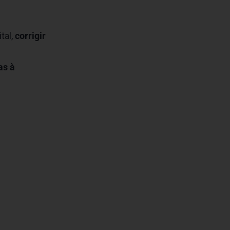
tal,
corrigir
as à