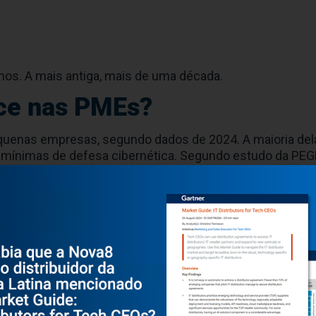
os. A mais antiga, mais de uma década.
ece nas PMEs?
equenas empresas, segundo dados de 2024. A maioria del
s mínimas de defesa cibernética. Segundo estudo da PEG
35 pontos numa escala de 0 a 80
.
de prevenção
om a cibersegurança são a falta de orçamento, a baixa m
ejam eficazes, mas também simples de implementar e gere