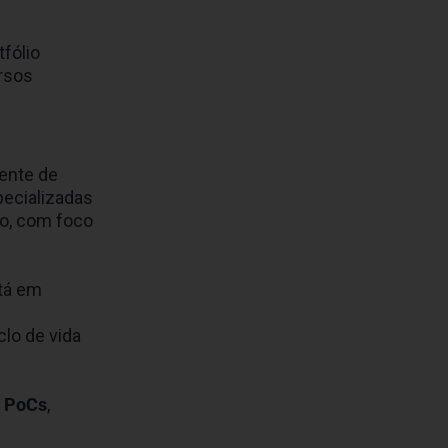
fólio
rsos
ente de
pecializadas
go, com foco
tá em
clo de vida
e PoCs
,