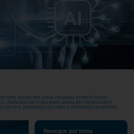
VSECOPS
,
DEVSECOPS
,
EMAIL PHISHING
,
ESTRATÉGIAS DE
ES
,
LIDERANÇA EM TI
,
MALWARE
,
MODULAR CYBERSECURITY
,
ÇA DE APIS
,
SEGURANÇA DE E-MAILS
,
SEGURANÇA NA NUVEM
,
Navegue por tema