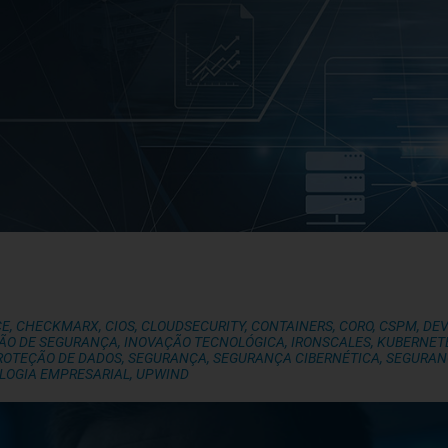
CE
,
CHECKMARX
,
CIOS
,
CLOUDSECURITY
,
CONTAINERS
,
CORO
,
CSPM
,
DE
ÃO DE SEGURANÇA
,
INOVAÇÃO TECNOLÓGICA
,
IRONSCALES
,
KUBERNET
ROTEÇÃO DE DADOS
,
SEGURANÇA
,
SEGURANÇA CIBERNÉTICA
,
SEGURAN
LOGIA EMPRESARIAL
,
UPWIND