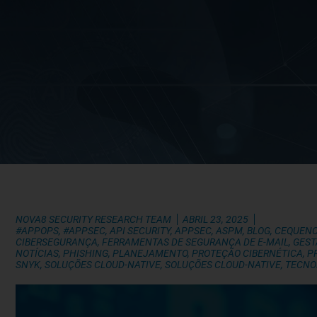
NOVA8 SECURITY RESEARCH TEAM
ABRIL 23, 2025
#APPOPS
,
#APPSEC
,
API SECURITY
,
APPSEC
,
ASPM
,
BLOG
,
CEQUEN
CIBERSEGURANÇA
,
FERRAMENTAS DE SEGURANÇA DE E-MAIL
,
GEST
NOTÍCIAS
,
PHISHING
,
PLANEJAMENTO
,
PROTEÇÃO CIBERNÉTICA
,
P
SNYK
,
SOLUÇÕES CLOUD-NATIVE
,
SOLUÇÕES CLOUD-NATIVE
,
TECNO