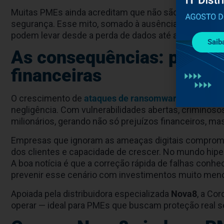
Muitas PMEs ainda acreditam que não são alvos atrat
segurança. Esse mito, somado à ausência de profissio
podem levar desde a perda de dados até a paralisaçã
Saib
As consequências: parali
financeiras
O crescimento de
ataques de ransomware
, que subi
negligência. Com vulnerabilidades abertas, crimin
milionários, gerando não só prejuízos financeiros, m
Empresas que ignoram as ameaças digitais comprome
dos clientes e capacidade de crescer. No mundo hipe
A boa notícia é que a correção rápida de falhas conh
prevenir esse cenário com investimentos muito men
Apoiada pela distribuidora especializada
Nova8
, a Co
operar — ideal para PMEs que buscam proteção real 