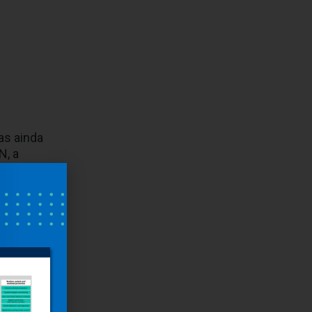
as ainda
N, a
aturidade
nciar.