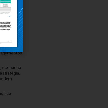
o de
sos, que
s
essa
 pagamentos
, confiança
estratégia.
 podem
cil de