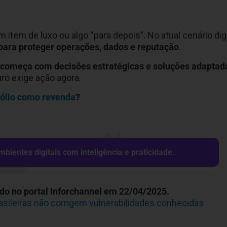
item de luxo ou algo “para depois”. No atual cenário digi
para proteger operações, dados e reputação
.
 começa com decisões estratégicas e soluções adaptad
uro exige ação agora.
fólio como revenda
?
ientes digitais com inteligência e praticidade.
cado no portal Inforchannel em 22/04/2025.
sileiras não corrigem vulnerabilidades conhecidas