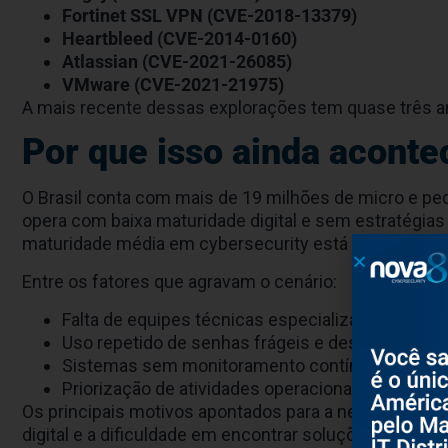
Fortinet SSL VPN (CVE-2018-13379)
Heartbleed (CVE-2014-0160)
Atlassian (CVE-2021-26085)
VMware (CVE-2021-21975)
A mais recente dessas explorações tem quase três an
Por que isso ainda acont
O Brasil conta com mais de 19 milhões de micro e p
opera com baixa maturidade digital e sem estratégia
maturidade média em cybersecurity está em apenas
Entre os fatores que agravam o cenário:
Falta de equipes técnicas especializadas
Uso repetido de senhas frágeis e desatualizadas
Sistemas sem monitoramento contínuo
Priorização de atividades operacionais em vez 
Os principais motivos apontados para a negligência c
digital e a dificuldade em encontrar soluções que s