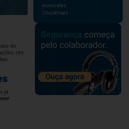
Ironscales
Checkmarx
ados do
 nações. Um
dias
es
s já
enor