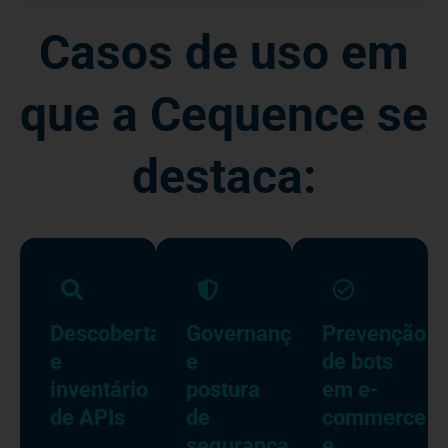
Casos de uso em
que a Cequence se
destaca:
Descoberta
Governança
Prevenção
e
e
de bots
inventário
postura
em e-
de APIs
de
commerce
segurança
e