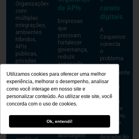
Organizações
de APIs
canais
com
digitais
múltiplas
Empresas
integrações,
que
A
ambientes
precisam
Cequence
híbridos,
fortalecer
conecta
APIs
governança,
o
públicas,
reduzir
problema
privadas
exposição
de bots
e de
e criar
diretamente
Utilizamos cookies para oferecer uma melhor
terceiros
uma
ao
encontram
experiência, melhorar o desempenho, analisar
visão
impacto
na
como você interage em nosso site e
contínua
no
Cequence
personalizar conteúdo. Ao utilizar este site, você
do risco
negócio:
uma
concorda com o uso de cookies.
em APIs
abuso de
forma de
se
inventário,
construir
beneficiam
Ok, entendi!
perda de
inventário
da
receita,
mais
abordagem
degradação