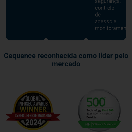
segurança,
controle
de
acesso e
monitoramento
Cequence reconhecida como lider pelo
mercado