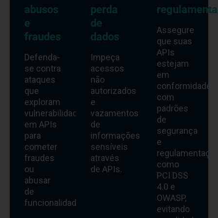
abusos
perda
regulamenta
e
de
Assegure
fraudes
dados
que suas
APIs
Defenda-
Impeça
estejam
se contra
acessos
em
ataques
não
conformidade
que
autorizados
com
exploram
e
padrões
vulnerabilidades
vazamentos
de
em APIs
de
segurança
para
informações
e
cometer
sensíveis
regulamentaçõe
fraudes
através
como
ou
de APIs.
PCI DSS
abusar
4.0 e
de
OWASP,
funcionalidades.
evitando