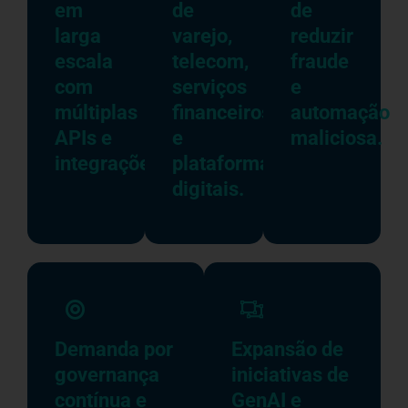
em
de
de
larga
varejo,
reduzir
escala
telecom,
fraude
com
serviços
e
múltiplas
financeiros
automação
APIs e
e
maliciosa.
integrações.
plataformas
digitais.
Demanda por
Expansão de
governança
iniciativas de
contínua e
GenAI e