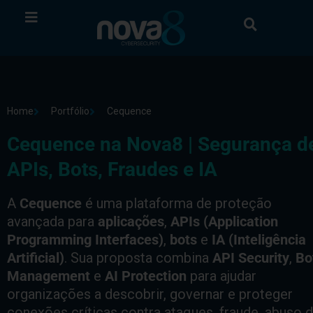
Home
Portfólio
Cequence
Cequence na Nova8 | Segurança d
APIs, Bots, Fraudes e IA
A
Cequence
é uma plataforma de proteção
avançada para
aplicações
,
APIs (Application
Programming Interfaces)
,
bots
e
IA (Inteligência
Artificial)
. Sua proposta combina
API Security
,
Bo
Management
e
AI Protection
para ajudar
organizações a descobrir, governar e proteger
conexões críticas contra ataques, fraude, abuso 