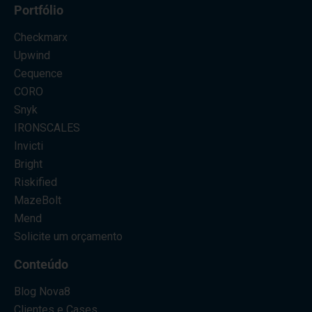
Portfólio
Checkmarx
Upwind
Cequence
CORO
Snyk
IRONSCALES
Invicti
Bright
Riskified
MazeBolt
Mend
Solicite um orçamento
Conteúdo
Blog Nova8
Clientes e Cases