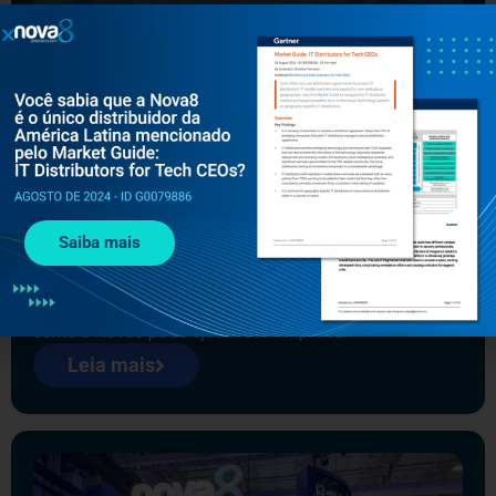
OUTUBRO 27, 2025
SOLUÇÕES CLOUD-NATIVE
Coro entra na lista MES Midmarket 100
2025
A Coro foi incluída na prestigiada lista MES Midmarket
Saiba mais
100 2025, reforçando seu foco em organizações de
porte médio e sua capacidade de entregar segurança
empresarial de forma acessível. Descubra como esse
reconhecimento eleva o posicionamento da Coro e
como a Nova8 pode ajudar sua empresa.
Leia mais