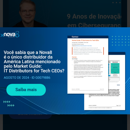
JULHO 7, 2025
UPWIND
Nova8 celebra 9 anos construindo o futuro
da cibersegurança
A Nova8 completa 9 anos de história como referência
Saiba mais
em cibersegurança e distribuição de soluções líderes.
Confira a mensagem especial do CEO e os marcos
dessa trajetória.
Leia mais