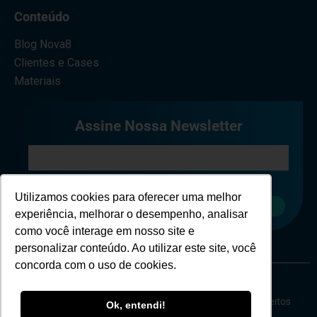
Conteúdo
Blog Nova8
Clientes e Cases
Materiais
Assine Nossa Newsletter
Eu concordo em receber comunicações.
Utilizamos cookies para oferecer uma melhor
Cadastrar
experiência, melhorar o desempenho, analisar
como você interage em nosso site e
personalizar conteúdo. Ao utilizar este site, você
concorda com o uso de cookies.
Copyright © Nova 8 Cybersecurity - 2026 - Todos os direitos
Ok, entendi!
reservados