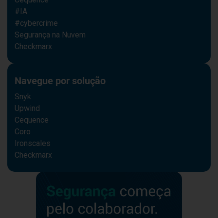
#IA
#cybercrime
Segurança na Nuvem
Checkmarx
Navegue por solução
Snyk
Upwind
Cequence
Coro
Ironscales
Checkmarx