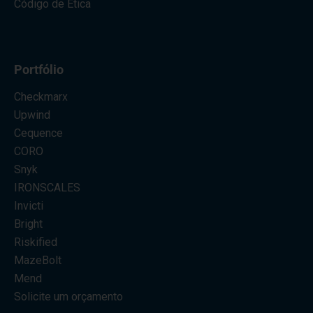
Código de Ética
Portfólio
Checkmarx
Upwind
Cequence
CORO
Snyk
IRONSCALES
Invicti
Bright
Riskified
MazeBolt
Mend
Solicite um orçamento