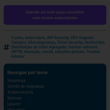
Agende um bate-papo consultivo
com nossos especialistas
9 anos
,
aniversário
,
API Security
,
CEO Augusto
Campos
,
cibersegurança
,
Cloud Security
,
DevSecOps
,
Distribuição de Valor Agregado
,
Gartner-advised
,
GPTW
,
inovação
,
nova8
,
soluções globais
,
Trusted
Advisor
Navegue por tema
Segurança
Gestão de segurança
#cybersecurity
Notícias
Upwind
Cequence