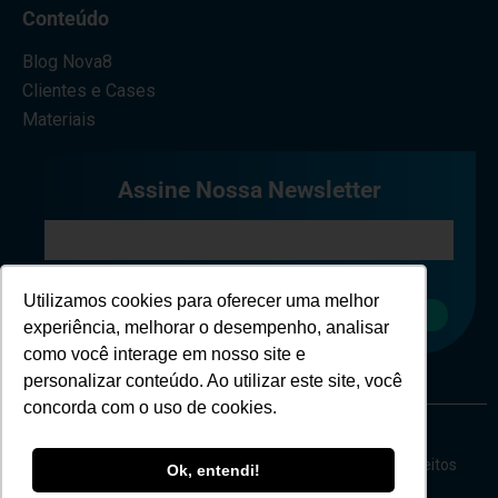
Conteúdo
Blog Nova8
Clientes e Cases
Materiais
Assine Nossa Newsletter
Eu concordo em receber comunicações.
Utilizamos cookies para oferecer uma melhor
Cadastrar
experiência, melhorar o desempenho, analisar
como você interage em nosso site e
personalizar conteúdo. Ao utilizar este site, você
concorda com o uso de cookies.
Copyright © Nova 8 Cybersecurity - 2026 - Todos os direitos
Ok, entendi!
reservados