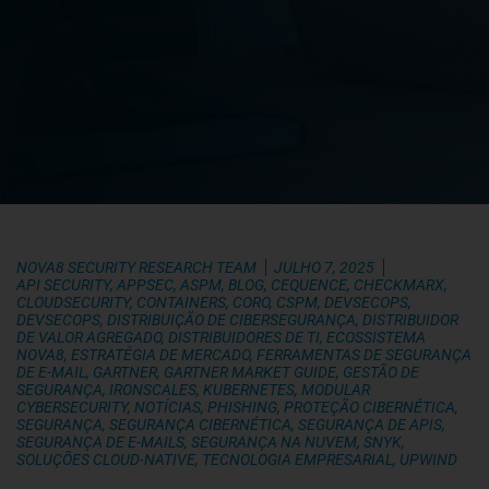
NOVA8 SECURITY RESEARCH TEAM
JULHO 7, 2025
API SECURITY
,
APPSEC
,
ASPM
,
BLOG
,
CEQUENCE
,
CHECKMARX
,
CLOUDSECURITY
,
CONTAINERS
,
CORO
,
CSPM
,
DEVSECOPS
,
DEVSECOPS
,
DISTRIBUIÇÃO DE CIBERSEGURANÇA
,
DISTRIBUIDOR
DE VALOR AGREGADO
,
DISTRIBUIDORES DE TI
,
ECOSSISTEMA
NOVA8
,
ESTRATÉGIA DE MERCADO
,
FERRAMENTAS DE SEGURANÇA
DE E-MAIL
,
GARTNER
,
GARTNER MARKET GUIDE
,
GESTÃO DE
SEGURANÇA
,
IRONSCALES
,
KUBERNETES
,
MODULAR
CYBERSECURITY
,
NOTÍCIAS
,
PHISHING
,
PROTEÇÃO CIBERNÉTICA
,
SEGURANÇA
,
SEGURANÇA CIBERNÉTICA
,
SEGURANÇA DE APIS
,
SEGURANÇA DE E-MAILS
,
SEGURANÇA NA NUVEM
,
SNYK
,
SOLUÇÕES CLOUD-NATIVE
,
TECNOLOGIA EMPRESARIAL
,
UPWIND