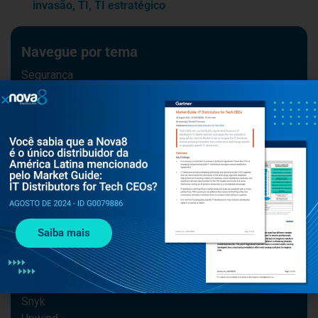
invasão
,
TI
,
TI estratégico
Navegue por tema
Segurança
Gestão de segurança
#cybersecurity
Notícias
Upwind
Cequence
#cybercrime
#IA
Segurança na Nuvem
Checkmarx
Saiba mais
Navegue por solução
Snyk