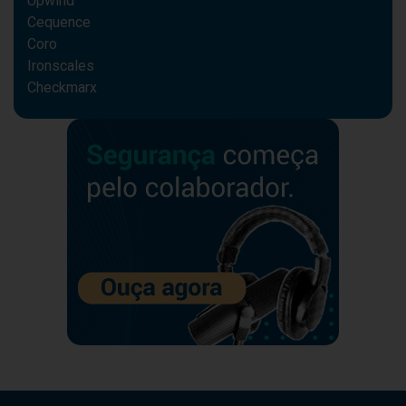
Upwind
Cequence
Coro
Ironscales
Checkmarx