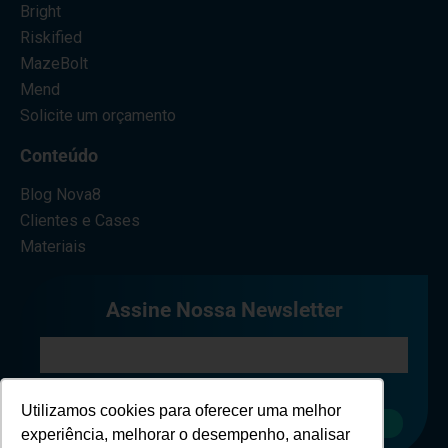
Bright
Riskified
MazeBolt
Mend
Solicite um orçamento
Conteúdo
Blog Nova8
Clientes e Cases
Materiais
Assine Nossa Newsletter
Eu concordo em receber comunicações.
Utilizamos cookies para oferecer uma melhor
Cadastrar
experiência, melhorar o desempenho, analisar