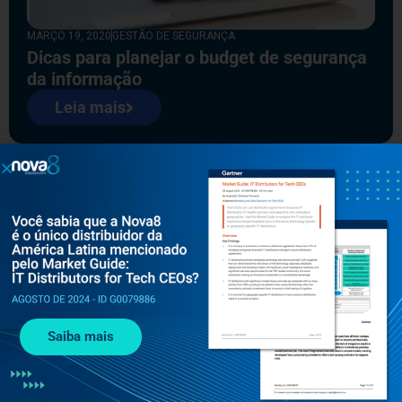
MARÇO 19, 2020
GESTÃO DE SEGURANÇA
Dicas para planejar o budget de segurança
da informação
Leia mais
AGOSTO 29, 2019
SEGURANÇA
Como otimizar a segurança no
desenvolvimento de sistemas?
Leia mais
Saiba mais