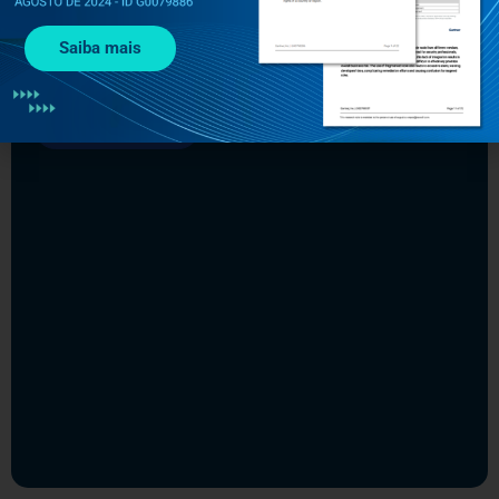
NOVEMBRO 11, 2021
NOTÍCIAS
Saiba mais
Os principais acertos e erros no
desenvolvimento seguro de software
Leia mais