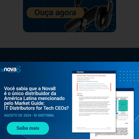
Mantenha-se à
Veja mais
frente das
ameaças
cibernéticas
Explore nossos
materiais ricos em
insights como e-books,
Saiba mais
whitepapers, artigos e
conteúdos do blog para