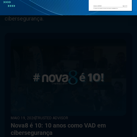
saber tudo sobre as
tendências de
cibersegurança.
MAIO 19, 2026
TRUSTED ADVISOR
Nova8 é 10: 10 anos como VAD em
cibersegurança