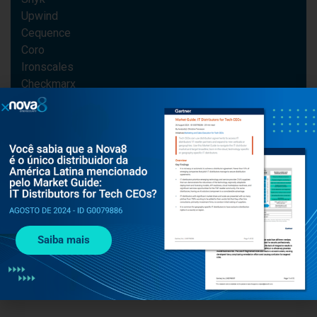
Upwind
Cequence
Coro
Ironscales
Checkmarx
Saiba mais