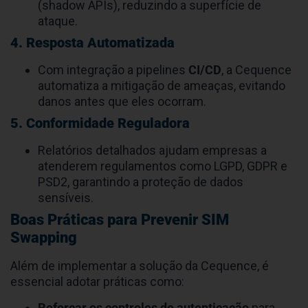
2. Análise de Padrões de Tráfego
O sistema identifica comportamentos
anômalos, como picos no uso de APIs,
sinalizando atividades potencialmente
maliciosas.
3. Visibilidade Completa das APIs
A solução mapeia todas as APIs expostas,
incluindo aquelas que não estão documentadas
(shadow APIs), reduzindo a superfície de
ataque.
4. Resposta Automatizada
Com integração a pipelines
CI/CD
, a Cequence
automatiza a mitigação de ameaças, evitando
danos antes que eles ocorram.
5. Conformidade Reguladora