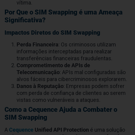
cibercriminoso engana uma operadora de telefonia
para transferir o número de telefone de uma vítima
para um novo cartão SIM, controlado pelo criminoso.
A partir disso, o fraudador pode:
Obter acesso a contas bancárias e e-mails
por
meio de códigos de autenticação (OTP).
Interceptar mensagens SMS sensíveis
, como
notificações financeiras.
Realizar atividades fraudulentas
em nome da
vítima.
Por Que o SIM Swapping é uma Ameaça
Significativa?
Impactos Diretos do SIM Swapping
Perda Financeira
: Os criminosos utilizam
informações interceptadas para realizar
transferências financeiras fraudulentas.
Comprometimento de APIs de