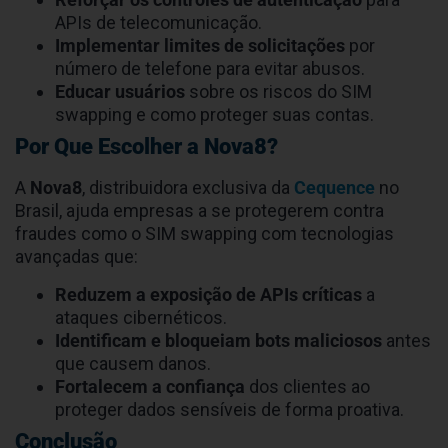
Relatórios detalhados ajudam empresas a
atenderem regulamentos como LGPD, GDPR e
PSD2, garantindo a proteção de dados
sensíveis.
Boas Práticas para Prevenir SIM
Swapping
Além de implementar a solução da Cequence, é
essencial adotar práticas como:
Reforçar os controles de autenticação
para
APIs de telecomunicação.
Implementar limites de solicitações
por
número de telefone para evitar abusos.
Educar usuários
sobre os riscos do SIM
swapping e como proteger suas contas.
Por Que Escolher a Nova8?
A
Nova8
, distribuidora exclusiva da
Cequence
no
Brasil, ajuda empresas a se protegerem contra