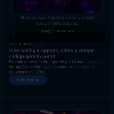
em cibersegurança, menção no Gartner Market Guide,
ISO/IEC 27001, GPTW, Centro de Excelência e
portfólio global.
Leia mais
MAIO 14, 2026
SOLUÇÕES
Vibe coding e AppSec: como proteger