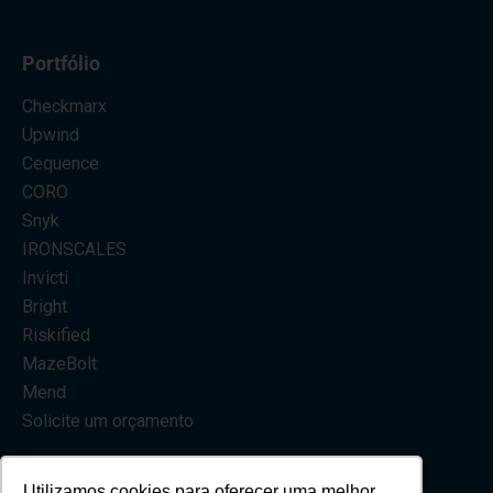
#Nova8é10!
Eventos
VAD
Centro de Excelência
Consultoria
Trabalhe conosco
Política de Privacidade
Código de Ética
Portfólio
Checkmarx
Upwind
Cequence
CORO
Snyk