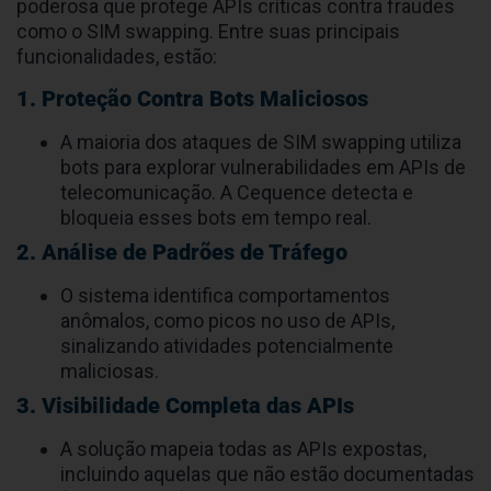
Telecomunicação
: APIs mal configuradas são
alvos fáceis para cibercriminosos explorarem.
Danos à Reputação
: Empresas podem sofrer
com perda de confiança de clientes ao serem
vistas como vulneráveis a ataques.
Como a Cequence Ajuda a Combater o
SIM Swapping
A
Cequence
Unified API Protection
é uma solução
poderosa que protege APIs críticas contra fraudes
como o SIM swapping. Entre suas principais
funcionalidades, estão:
1. Proteção Contra Bots Maliciosos
A maioria dos ataques de SIM swapping utiliza
bots para explorar vulnerabilidades em APIs de
telecomunicação. A Cequence detecta e
bloqueia esses bots em tempo real.