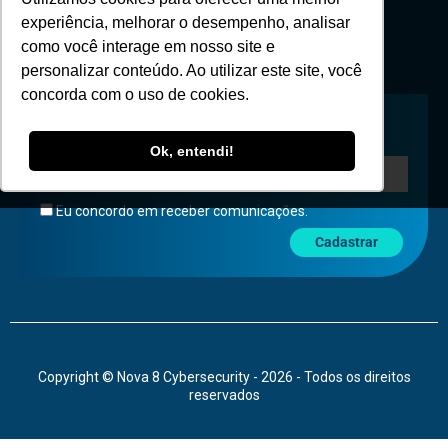
IRONSCALES
Invicti
Bright
Riskified
MazeBolt
Mend
Solicite um orçamento
Conteúdo
Utilizamos cookies para oferecer uma melhor
Blog Nova8
experiência, melhorar o desempenho, analisar
Clientes e Cases
como você interage em nosso site e
Materiais
personalizar conteúdo. Ao utilizar este site, você
concorda com o uso de cookies.
Assine Nossa Newsletter
Ok, entendi!
Eu concordo em receber comunicações.