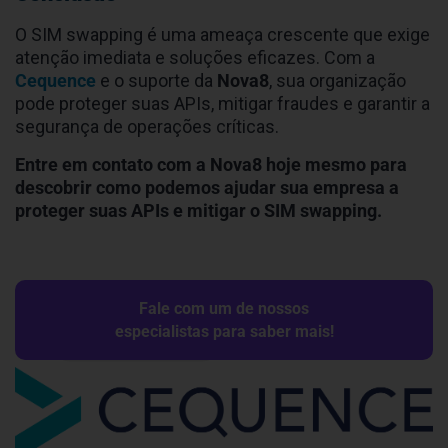
fraudes como o SIM swapping com tecnologias
avançadas que:
Reduzem a exposição de APIs críticas
a
ataques cibernéticos.
Identificam e bloqueiam bots maliciosos
antes
que causem danos.
Fortalecem a confiança
dos clientes ao
proteger dados sensíveis de forma proativa.
Conclusão
O SIM swapping é uma ameaça crescente que exige
atenção imediata e soluções eficazes. Com a
Cequence
e o suporte da
Nova8
, sua organização
pode proteger suas APIs, mitigar fraudes e garantir a
segurança de operações críticas.
Entre em contato com a Nova8 hoje mesmo para
descobrir como podemos ajudar sua empresa a
proteger suas APIs e mitigar o SIM swapping.