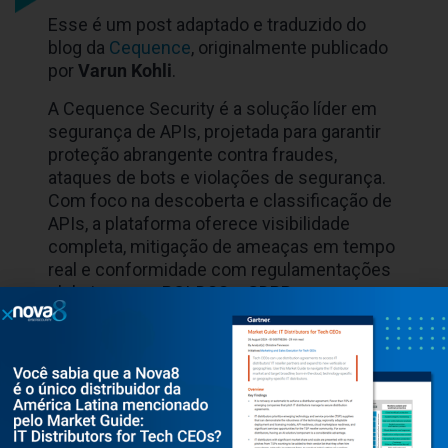
Fale com um de nossos
especialistas para saber mais!
Esse é um post adaptado e traduzido do
blog da
Cequence
, originalmente publicado
por
Varun Kohli
.
A Cequence Security é a solução líder em
segurança de APIs, projetada para garantir
proteção abrangente contra fraudes,
ataques de bots e violações de segurança.
Com foco na descoberta e classificação de