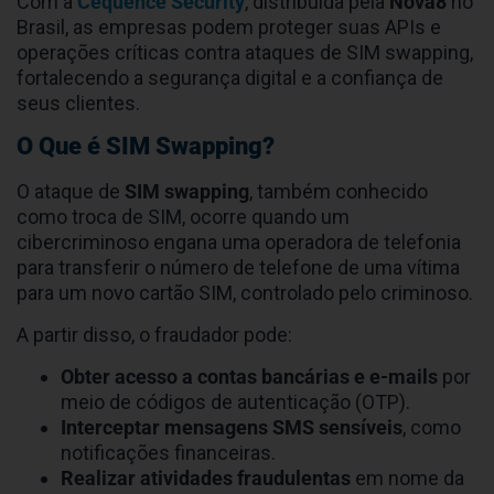
O
SIM swapping
é uma forma sofisticada de ataque
cibernético que está crescendo rapidamente e
trazendo grandes prejuízos para empresas e
indivíduos. Neste tipo de fraude, criminosos
assumem o controle de números de telefone de
suas vítimas, explorando vulnerabilidades em APIs
de operadoras de telecomunicações ou sistemas de
autenticação.
Com a
Cequence Security
, distribuída pela
Nova8
no
Brasil, as empresas podem proteger suas APIs e
operações críticas contra ataques de SIM swapping,
fortalecendo a segurança digital e a confiança de
seus clientes.
O Que é SIM Swapping?
O ataque de
SIM swapping
, também conhecido
como troca de SIM, ocorre quando um