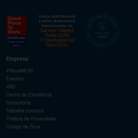
Al. Rio Negro, 585 - Torre Jaçarí - 13º andar Conjunto 134 -
Alphaville, Barueri - SP, 06454-000
+55 (11) 3375 0133
contato@nova8.com.br
Fale com a Nova8 pelo WhatsApp
Empresa