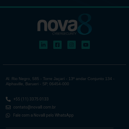
MAIO 14, 2026
SOLUÇÕES
Snyk Agent Fix e AppSec com IA: correção
segura de código no fluxo dev
Entenda como o Snyk Agent Fix usa arquitetura
agêntica para acelerar a remediação segura de código
no fluxo de desenvolvimento.
Leia mais