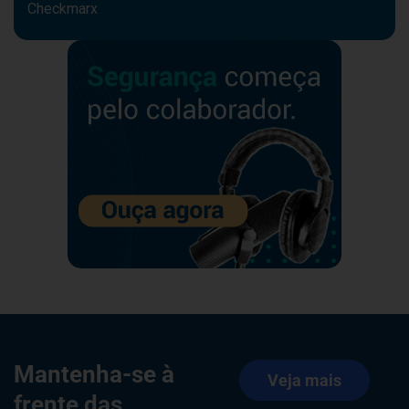
Checkmarx
Navegue por solução
Snyk
Upwind
Cequence
Coro
Ironscales
Checkmarx