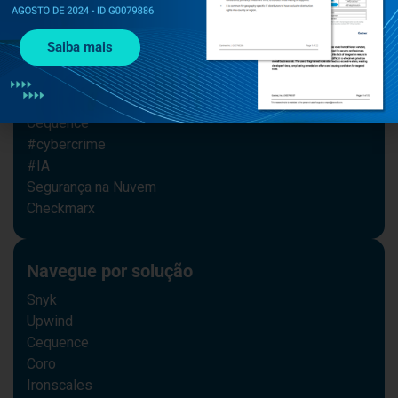
APIs, a plataforma oferece visibilidade
completa, mitigação de ameaças em tempo
real e conformidade com regulamentações
globais, como PCI-DSS e GDPR.
APIs de telecomunicação
,
Cequence
,
nova8
,
proteção
contra fraudes
,
segurança digital
,
SIM swapping
Navegue por tema
Segurança
Gestão de segurança
Saiba mais
#cybersecurity
Notícias
Upwind
Cequence
#cybercrime
#IA
Segurança na Nuvem