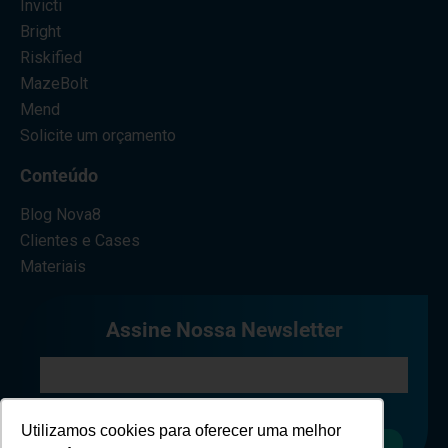
Invicti
Bright
Riskified
MazeBolt
Mend
Solicite um orçamento
Conteúdo
Blog Nova8
Clientes e Cases
Materiais
Assine Nossa Newsletter
Eu concordo em receber comunicações.
Utilizamos cookies para oferecer uma melhor
Cadastrar