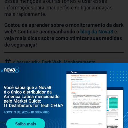
essas menções a outras fontes e usar essas
informações para criar perfis e mitigar ameaças
mais rapidamente.
Gostou de aprender sobre o monitoramento da dark
web? Continue acompanhando o
blog da Nova8
e
veja mais dicas sobre como otimizar suas medidas
de segurança!
cibersecurity
,
Dark Web
,
Monitoramento
Navegue por tema
Segurança
Gestão de segurança
#cybersecurity
Notícias
Upwind
Saiba mais
Cequence