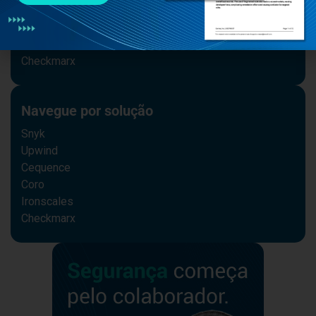
#cybercrime
#IA
Segurança na Nuvem
Checkmarx
Navegue por solução
Snyk
Upwind
Cequence
Coro
Ironscales
Checkmarx