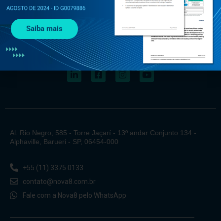
Saiba mais
Al. Rio Negro, 585 - Torre Jaçarí - 13º andar Conjunto 134 -
Alphaville, Barueri - SP, 06454-000
+55 (11) 3375 0133
contato@nova8.com.br
Fale com a Nova8 pelo WhatsApp