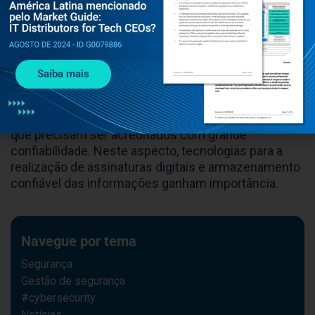
estende à rede de comunicação. Duas questões se
destacam nesta área: o ingresso dos dispositivos na
rede de acesso e a prevenção de ataques de
negação de serviço.
Saiba mais
– Acreditação da informação
: várias operações
realizadas a partir da interação com o mundo físico
geram registros digitais armazenados em nuvem,
que precisam ser acreditados com grande
confiabilidade. Neste aspecto, tecnologias para a
realização de assinaturas digitais e armazenamento
confiável das informações ganham importância.
Navegue por tema
Segurança
Gestão de segurança
#cybersecurity
Notícias