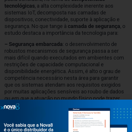
tecnológicas
, a alta complexidade inerente aos
sistemas IoT, decomposta nas camadas de
dispositivos, conectividade, suporte à aplicação e
segurança. No que tange à
camada de segurança
, o
estudo destaca a importância da tecnologia para:
– Segurança embarcada
: o desenvolvimento de
robustos mecanismos de segurança passa a ser
mais difícil quando executados em ambientes com
restrições de capacidade computacional e
disponibilidade energética. Assim, é alto o grau de
competência necessário nesta área para garantir
que os sistemas atendam aos requisitos exigidos
por muitas aplicações sensíveis ao roubo de dados
ou em que a atuação no mundo físico pode trazer
perdas financeiras ou mesmos da seguridade das
pessoas.
– Segurança de redes
: A criticidade na segurança da
informação de algumas aplicações IoT também se