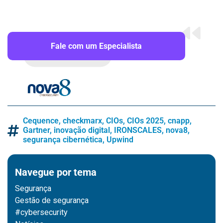
Fale com um Especialista
Cequence
,
checkmarx
,
CIOs
,
CIOs 2025
,
cnapp
,
Gartner
,
inovação digital
,
IRONSCALES
,
nova8
,
segurança cibernética
,
Upwind
Navegue por tema
Segurança
Gestão de segurança
#cybersecurity