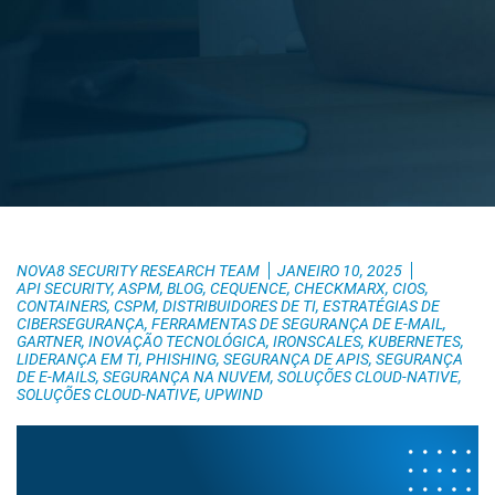
NOVA8 SECURITY RESEARCH TEAM
JANEIRO 10, 2025
API SECURITY
,
ASPM
,
BLOG
,
CEQUENCE
,
CHECKMARX
,
CIOS
,
CONTAINERS
,
CSPM
,
DISTRIBUIDORES DE TI
,
ESTRATÉGIAS DE
CIBERSEGURANÇA
,
FERRAMENTAS DE SEGURANÇA DE E-MAIL
,
GARTNER
,
INOVAÇÃO TECNOLÓGICA
,
IRONSCALES
,
KUBERNETES
,
LIDERANÇA EM TI
,
PHISHING
,
SEGURANÇA DE APIS
,
SEGURANÇA
DE E-MAILS
,
SEGURANÇA NA NUVEM
,
SOLUÇÕES CLOUD-NATIVE
,
SOLUÇÕES CLOUD-NATIVE
,
UPWIND