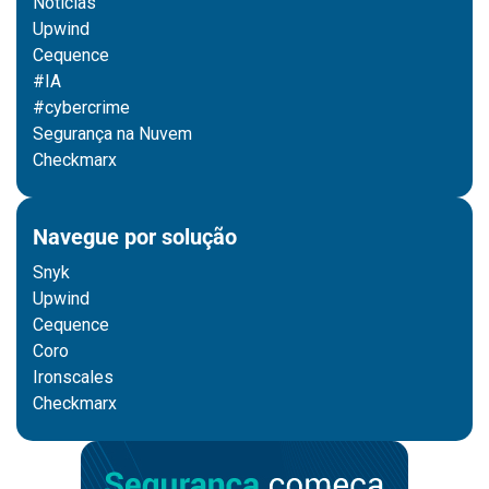
Notícias
Upwind
Cequence
#IA
#cybercrime
Segurança na Nuvem
Checkmarx
Navegue por solução
Snyk
Upwind
Cequence
Coro
Ironscales
Checkmarx