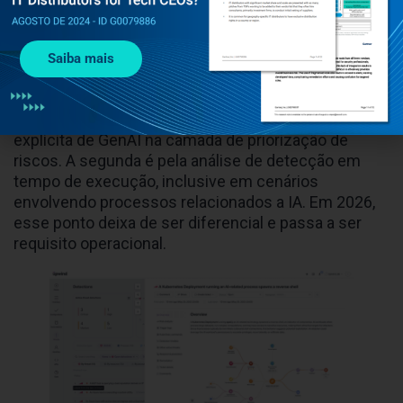
5. IA, runtime e a próxima fronteira
operacional
Saiba mais
GenAI e workloads de IA entraram definitivamente
na agenda de segurança em nuvem.
Upwind
mostra
isso de duas formas. A primeira é pela presença
explícita de GenAI na camada de priorização de
riscos. A segunda é pela análise de detecção em
tempo de execução, inclusive em cenários
envolvendo processos relacionados a IA. Em 2026,
esse ponto deixa de ser diferencial e passa a ser
requisito operacional.