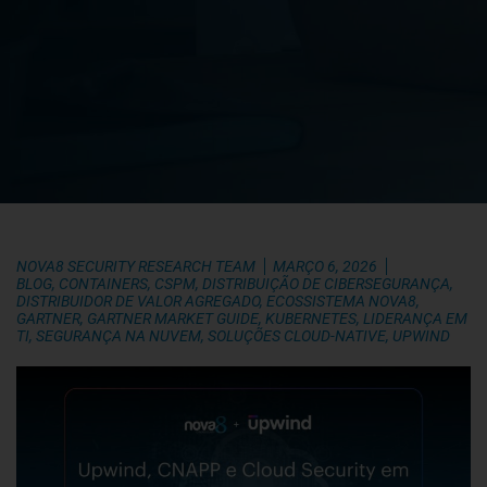
NOVA8 SECURITY RESEARCH TEAM
MARÇO 6, 2026
BLOG
,
CONTAINERS
,
CSPM
,
DISTRIBUIÇÃO DE CIBERSEGURANÇA
,
DISTRIBUIDOR DE VALOR AGREGADO
,
ECOSSISTEMA NOVA8
,
GARTNER
,
GARTNER MARKET GUIDE
,
KUBERNETES
,
LIDERANÇA EM
TI
,
SEGURANÇA NA NUVEM
,
SOLUÇÕES CLOUD-NATIVE
,
UPWIND