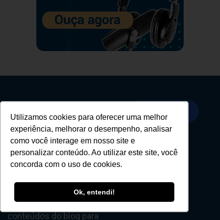
Mantenha-se à
Veja mais
Utilizamos cookies para oferecer uma melhor
frente das
experiência, melhorar o desempenho, analisar
ameaças
como você interage em nosso site e
personalizar conteúdo. Ao utilizar este site, você
cibernéticas
concorda com o uso de cookies.
Explore nossos
materiais ricos em
Ok, entendi!
insights como e-books,
whitepapers, artigos e
conteúdos do blog para