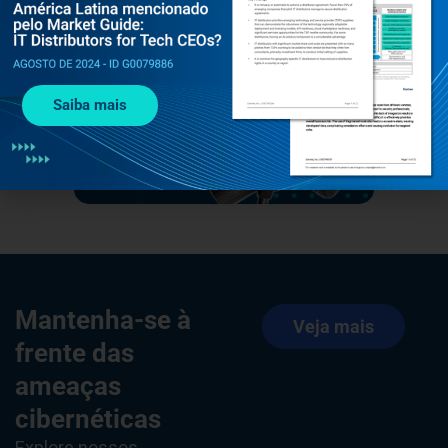
Saiba mais
Mantenha-se à
Veja mais
frente das
ameaças
cibernéticas
Explore nossos