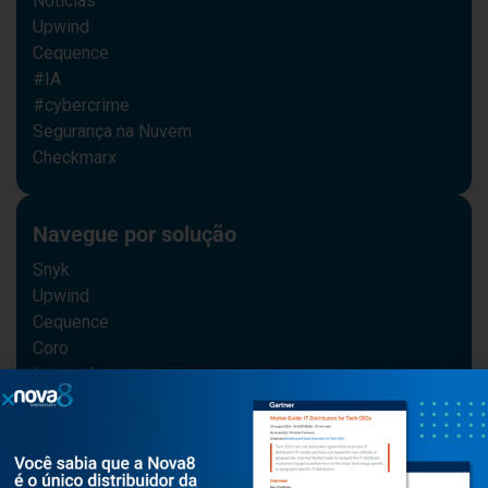
Notícias
Upwind
Cequence
#IA
#cybercrime
Segurança na Nuvem
Checkmarx
Navegue por solução
Snyk
Upwind
Cequence
Coro
Ironscales
Checkmarx