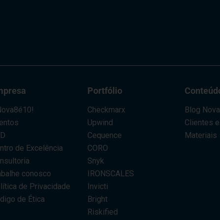
mpresa
Portfólio
Conteúd
ova8é10!
Checkmarx
Blog Nov
entos
Upwind
Clientes 
AD
Cequence
Materiais
ntro de Excelência
CORO
nsultoria
Snyk
abalhe conosco
IRONSCALES
lítica de Privacidade
Invicti
digo de Ética
Bright
Riskified