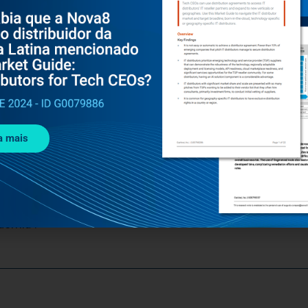
que agora conta com uma nova categoria nos Prêmios Not
eu a categoria de Prêmio Notabile Empresa Destaque. Já n
rcedes Benz, levou o maior número de votações. Eduardo
s Influente. Joaldo Diniz, do Grupo Ser Educacional, ven
o Prêmio Case de Sucesso, o vencedor foi o projeto da Ma
a mais
este ano foi grandioso e trouxe de volta algo que todo
interação que os eventos presenciais proporcionam, com 
o a outros profissionais renomados da área”. Além disso
 soluções de tecnologia inovadora de nível mundial, como
asileiro com o apoio de nosso time local, nos entusiasm
demia”.