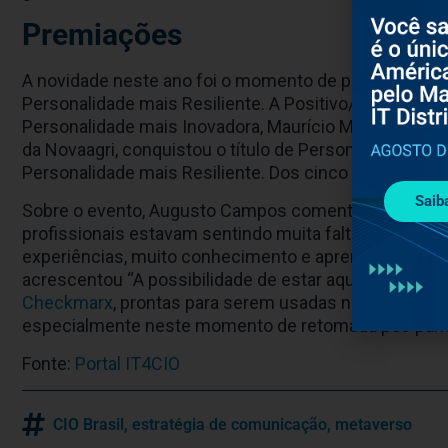
Premiações
A novidade neste ano foi o momento de premiações, 
Personalidade mais Resiliente. A Positivo/Intel venc
Personalidade mais Inovadora, Maurício Mazza, da Me
da Novaagri, conquistou o título de Personalidade mai
Personalidade mais Resiliente. Dos cinco finalistas a
Saib
Sobre o evento, Augusto Campos comentou “O evento d
profissionais estavam sentindo muita falta, que é a 
experiências, muito conhecimento e aprendizado junt
acrescentou “A possibilidade de estar aqui e divulgar
Checkmarx
, prontas para serem usadas no mercado br
especialmente neste momento de retomada pós pan
Fonte:
Portal IT4CIO
CIO Brasil
,
estratégia de comunicação
,
metaverso