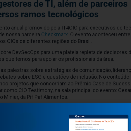
estores de TI, além de parceiros
ersos ramos tecnológicos
evento anual promovido pela IT4CIO para executivos de tec
de nossa parceira
Checkmarx
. O evento aconteceu entre
os CIOs de diferentes regiões do Brasil.
obre DevSecOps para uma plateia repleta de decisores d
s que temos para apoiar os profissionais da área.
as palestras sobre estratégias de comunicação, lideranç
 debates sobre ESG e questões de inclusão. No conteúdo 
inco projetos que concorriam ao Prêmio Case de Sucess
ar como CIO Testimony, na sala principal do evento: Ces
o Minier, da Pif Paf Alimentos.
palestra-show. A atividade, que lotou a plenária, foi ma
al do músico. Na quinta-feira (24), Marc Tawil comandou 
 que é escritor e jornalista, comentou sobre o futuro do 
íbridas e mistas.