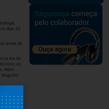
nologia,
 os dias 23
as áreas de
a na era do
técnico, os
o. Além
ar Augusto
rcada por
uma palestra
trabalho,