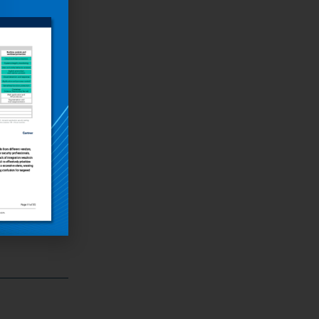
abile: a
a categoria
 Marcelino,
ceu como
rfrig.
s os
troca de
 a
a muito,