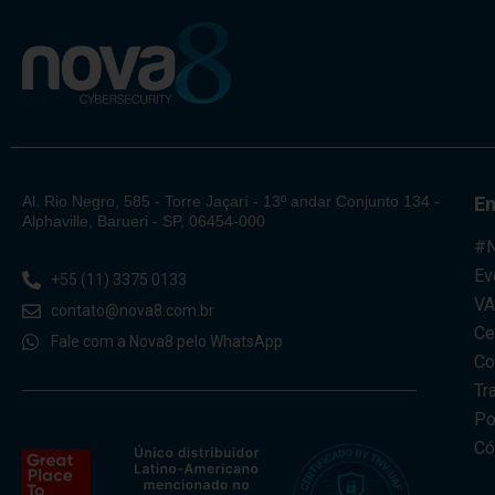
Al. Rio Negro, 585 - Torre Jaçarí - 13º andar Conjunto 134 -
E
Alphaville, Barueri - SP, 06454-000
#N
Ev
+55 (11) 3375 0133
V
contato@nova8.com.br
Ce
Fale com a Nova8 pelo WhatsApp
Co
Tr
Po
Có