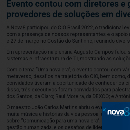
Evento contou com diretores e g
provedores de soluções em div
A Nova8 participou do CIO Brasil 2022, o tradicional 
com a presença de nossos representantes e o apoio 
e 27 de março no Costão do Santinho, reunindo divers
Em apresentação na plenária Augusto Campos falou s
sistemas e infraestrutura de TI, mostrando as soluçõe
Com o tema “Uma nova era”, o evento contou com vári
metaverso, desafios na trajetória do CIO, bem como,
convidados tiveram a oportunidade de conhecer os c
disso, três executivos foram convidados para palestr
dos Santos, da Claro; Raul Moreira, da DEXCO; e Antôni
O maestro João Carlos Martins abriu o evento com uma 
muita música e histórias da vida pessoal e profission
sobre “Comunicação para uma nova era”. O palestrante,
gestão humanizada, e os desafios de liderar equipes h