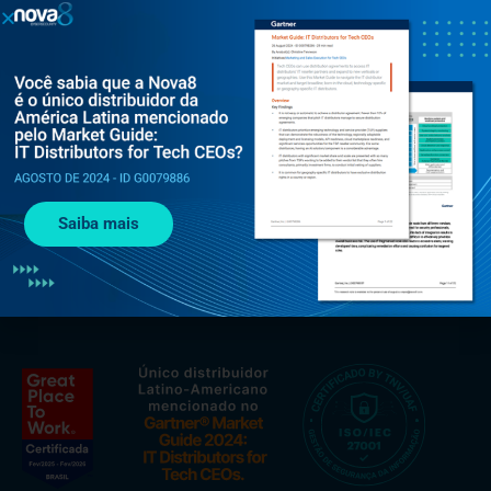
Al. Rio Negro, 585 - Torre Jaçarí - 13º andar Conjunto 134 -
Alphaville, Barueri - SP, 06454-000
+55 (11) 3375 0133
Saiba mais
contato@nova8.com.br
Fale com a Nova8 pelo WhatsApp