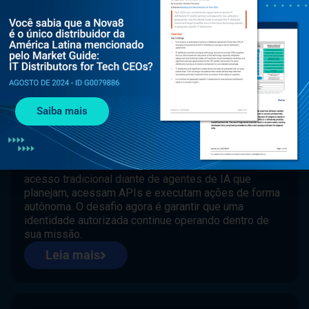
AGOSTO 7, 2026
SOLUÇÕES
Saiba mais
Zero Trust e agentes de IA: a visão de
Fernando Salla no Gartner 2026
No Gartner Security & Risk Management 2026,
Fernando Salla discutiu os limites do controle de
acesso tradicional diante de agentes de IA que
planejam, acessam APIs e executam ações de forma
autônoma. O desafio agora é garantir que uma
identidade autorizada continue operando dentro de
sua missão.
Leia mais