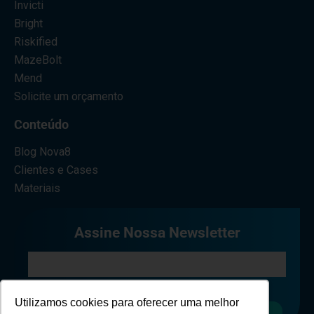
Invicti
Bright
Riskified
MazeBolt
Mend
Solicite um orçamento
Conteúdo
Blog Nova8
Clientes e Cases
Materiais
Assine Nossa Newsletter
Eu concordo em receber comunicações.
Utilizamos cookies para oferecer uma melhor
Cadastrar