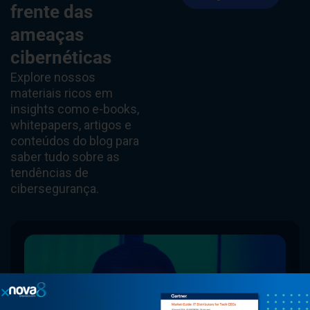
frente das
ameaças
cibernéticas
Explore nossos
materiais ricos em
insights como e-books,
whitepapers, artigos e
conteúdos do blog para
saber tudo sobre as
tendências de
cibersegurança.