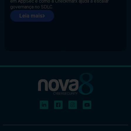
em AppSec e como a Checkmarx ajuda a escalar
governança no SDLC.
Leia mais