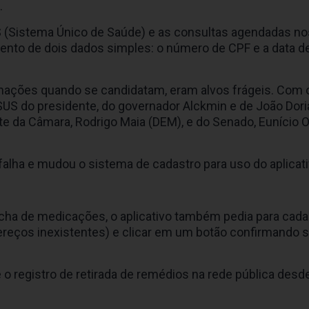
.
S (Sistema Único de Saúde) e as consultas agendadas no
ento de dois dados simples: o número de CPF e a data d
rmações quando se candidatam, eram alvos frágeis. Com
o SUS do presidente, do governador Alckmin e de João Dori
e da Câmara, Rodrigo Maia (DEM), e do Senado, Eunício Ol
a falha e mudou o sistema de cadastro para uso do aplicati
 ficha de medicações, o aplicativo também pedia para cad
eços inexistentes) e clicar em um botão confirmando ser
 o registro de retirada de remédios na rede pública desd