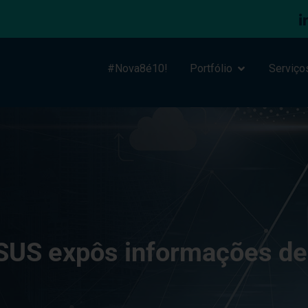
#Nova8é10!
Portfólio
Serviço
 SUS expôs informações de