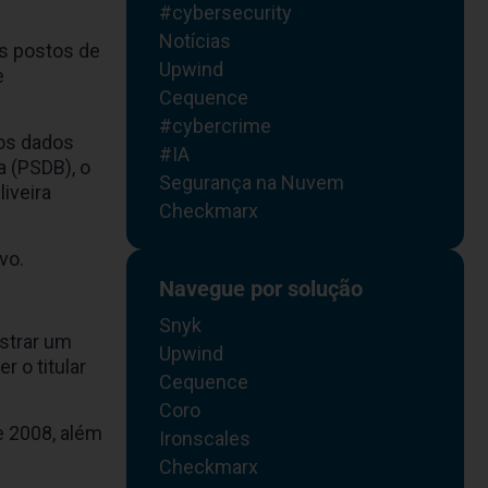
#cybersecurity
Notícias
s postos de
Upwind
e
Cequence
#cybercrime
 os dados
#IA
a (PSDB), o
Segurança na Nuvem
iveira
Checkmarx
vo.
Navegue por solução
Snyk
astrar um
Upwind
 o titular
Cequence
Coro
e 2008, além
Ironscales
Checkmarx