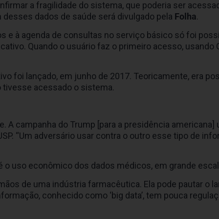
firmar a fragilidade do sistema, que poderia ser acessa
 desses dados de saúde será divulgado pela
Folha
.
os e à agenda de consultas no serviço básico só foi poss
icativo. Quando o usuário faz o primeiro acesso, usando 
vo foi lançado, em junho de 2017. Teoricamente, era pos
o tivesse acessado o sistema.
nte. A campanha do Trump [para a presidência americana]
da USP. “Um adversário usar contra o outro esse tipo de in
é o uso econômico dos dados médicos, em grande escal
 mãos de uma indústria farmacêutica. Ela pode pautar o 
formação, conhecido como ‘big data’, tem pouca regulaçã