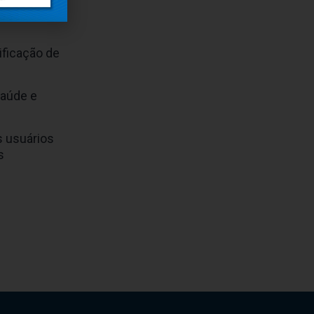
egurança das
ificação de
Saúde e
s usuários
s