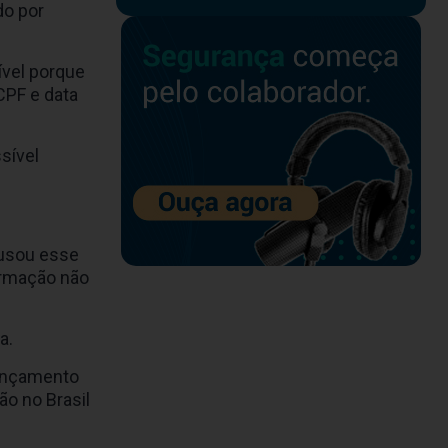
do por
ível porque
CPF e data
sível
 usou esse
formação não
a.
lançamento
o no Brasil