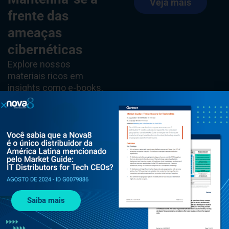
Veja mais
frente das
ameaças
cibernéticas
Explore nossos
materiais ricos em
insights como e-books,
whitepapers, artigos e
conteúdos do blog para
saber tudo sobre as
tendências de
cibersegurança.
Saiba mais