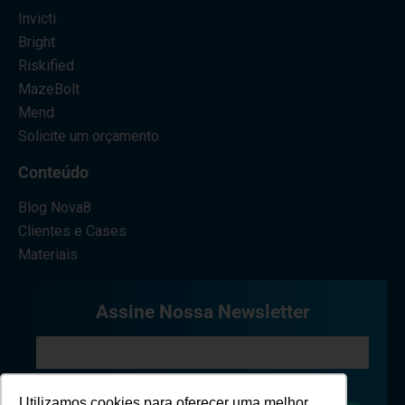
Invicti
Bright
Riskified
MazeBolt
Mend
Solicite um orçamento
Conteúdo
Blog Nova8
Clientes e Cases
Materiais
Assine Nossa Newsletter
Eu concordo em receber comunicações.
Utilizamos cookies para oferecer uma melhor