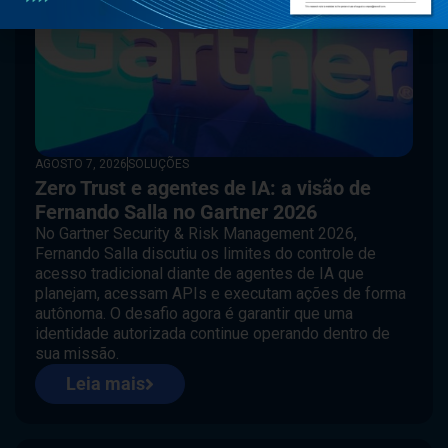
AGOSTO 7, 2026
SOLUÇÕES
Zero Trust e agentes de IA: a visão de
Fernando Salla no Gartner 2026
No Gartner Security & Risk Management 2026,
Fernando Salla discutiu os limites do controle de
acesso tradicional diante de agentes de IA que
planejam, acessam APIs e executam ações de forma
autônoma. O desafio agora é garantir que uma
identidade autorizada continue operando dentro de
sua missão.
Leia mais