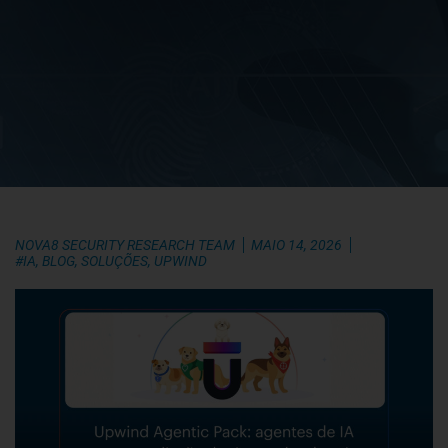
NOVA8 SECURITY RESEARCH TEAM
MAIO 14, 2026
#IA
,
BLOG
,
SOLUÇÕES
,
UPWIND