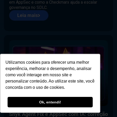
em AppSec e como a Checkmarx ajuda a escalar
governança no SDLC.
Leia mais
Utilizamos cookies para oferecer uma melhor
experiência, melhorar o desempenho, analisar
como você interage em nosso site e
personalizar conteúdo. Ao utilizar este site, você
concorda com o uso de cookies.
Ok, entendi!
MAIO 14, 2026
SOLUÇÕES
Snyk Agent Fix e AppSec com IA: correção