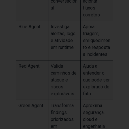
conversacion
acionar
al
fluxos
corretos
Blue Agent
Investiga
Apoia
alertas, logs
triagem,
e atividade
enriquecimen
em runtime
to e resposta
a incidentes
Red Agent
Valida
Ajuda a
caminhos de
entender o
ataque e
que pode ser
riscos
explorado de
exploráveis
fato
Green Agent
Transforma
Aproxima
findings
segurança,
priorizados
cloud e
em
engenharia