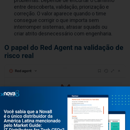
problemas. Depende de encurtar o caminho
entre descoberta, validação, priorização e
correção. O valor aparece quando o time
consegue corrigir o que importa sem
interromper sistemas, atrasar squads ou
criar atrito desnecessário com engenharia.
O papel do Red Agent na validação de
risco real