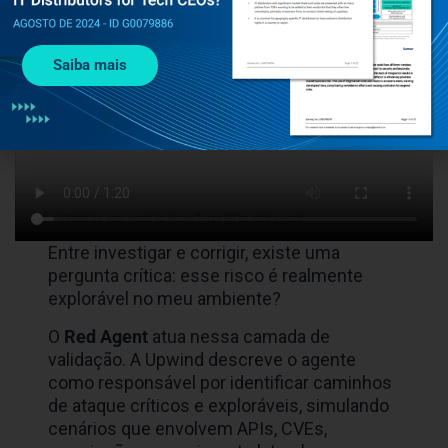
Saiba mais
Entre investigar e corrigir, existe uma
pergunta crítica: esse risco é realmente
explorável no meu ambiente?
O
Red Agent
atua nessa camada de
validação. A Upwind descreve o agente
como responsável por identificar caminhos
de ataque críticos e exploráveis, simulando
cenários que envolvem APIs, CVEs,