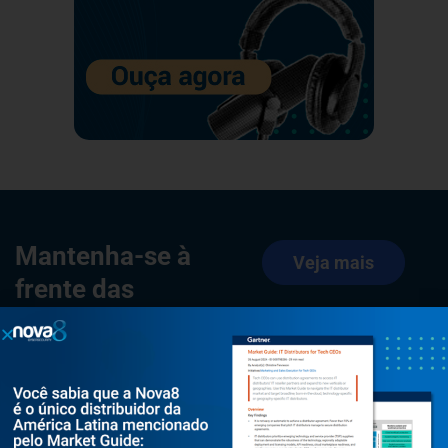
Mantenha-se à
Veja mais
frente das
ameaças
cibernéticas
Explore nossos
materiais ricos em
insights como e-books,