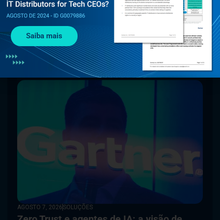
whitepapers, artigos e
conteúdos do blog para
saber tudo sobre as
tendências de
Saiba mais
cibersegurança.
AGOSTO 7, 2026
SOLUÇÕES
Zero Trust e agentes de IA: a visão de