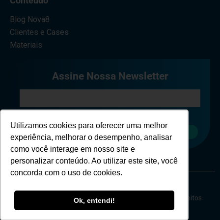
Conteúdo
Blog Nova8
Clientes e Cases
Materiais
Assine Nossa Newsletter
Eu concordo em receber comunicações.
Utilizamos cookies para oferecer uma melhor
Cadastrar
experiência, melhorar o desempenho, analisar
como você interage em nosso site e
personalizar conteúdo. Ao utilizar este site, você
concorda com o uso de cookies.
Copyright © Nova 8 Cybersecurity - 2026 - Todos os direitos
Ok, entendi!
reservados