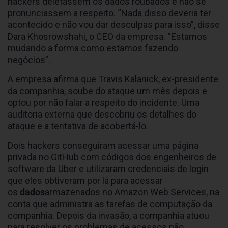
hackers deletassem os dados roubados e não se
pronunciassem a respeito. “Nada disso deveria ter
acontecido e não vou dar desculpas para isso”, disse
Dara Khosrowshahi, o CEO da empresa. “Estamos
mudando a forma como estamos fazendo
negócios”.
A empresa afirma que Travis Kalanick, ex-presidente
da companhia, soube do ataque um mês depois e
optou por não falar a respeito do incidente. Uma
auditoria externa que descobriu os detalhes do
ataque e a tentativa de acobertá-lo.
Dois hackers conseguiram acessar uma página
privada no GitHub com códigos dos engenheiros de
software da Uber e utilizaram credenciais de login
que eles obtiveram por lá para acessar
os
dados
armazenados no Amazon Web Services, na
conta que administra as tarefas de computação da
companhia. Depois da invasão, a companhia atuou
para resolver os problemas de acessos não