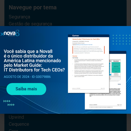
Navegue por tema
Segurança
Gestão de segurança
#cybersecurity
Notícias
Upwind
Cequence
#cybercrime
#IA
Segurança na Nuvem
Checkmarx
Saiba mais
Navegue por solução
Snyk
Upwind
Cequence