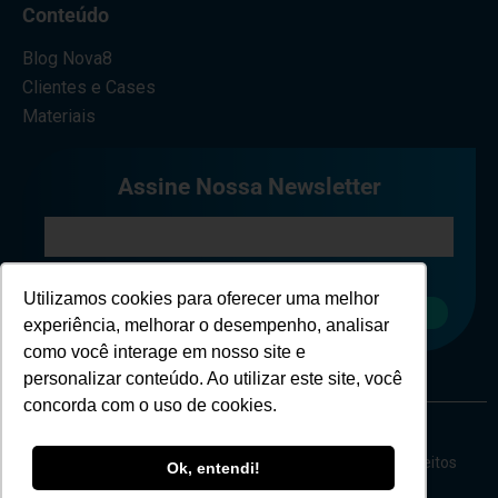
Conteúdo
Blog Nova8
Clientes e Cases
Materiais
Assine Nossa Newsletter
Eu concordo em receber comunicações.
Utilizamos cookies para oferecer uma melhor
Cadastrar
experiência, melhorar o desempenho, analisar
como você interage em nosso site e
personalizar conteúdo. Ao utilizar este site, você
concorda com o uso de cookies.
Copyright © Nova 8 Cybersecurity - 2026 - Todos os direitos
Ok, entendi!
reservados