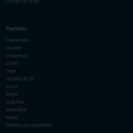
Código de Ética
Portfólio
Checkmarx
Upwind
Cequence
CORO
Snyk
IRONSCALES
Invicti
Bright
Riskified
MazeBolt
Mend
Solicite um orçamento