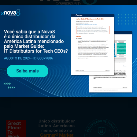
Al. Rio Negro, 585 - Torre Jaçarí - 13º andar Conjunto 134 -
Alphaville, Barueri - SP, 06454-000
Saiba mais
+55 (11) 3375 0133
contato@nova8.com.br
Fale com a Nova8 pelo WhatsApp