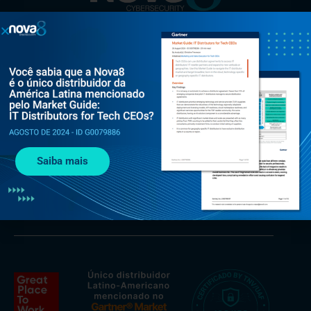
Al. Rio Negro, 585 - Torre Jaçarí - 13º andar Conjunto 134 -
Alphaville, Barueri - SP, 06454-000
Saiba mais
+55 (11) 3375 0133
contato@nova8.com.br
Fale com a Nova8 pelo WhatsApp