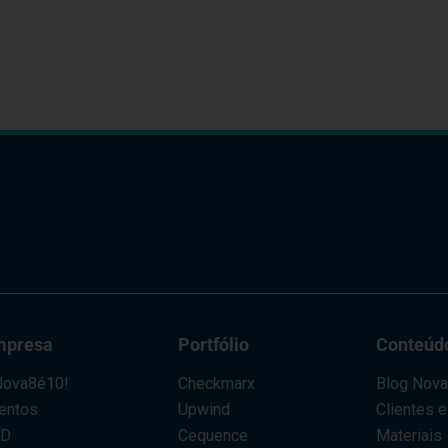
mpresa
Portfólio
Conteúd
ova8é10!
Checkmarx
Blog Nov
entos
Upwind
Clientes 
AD
Cequence
Materiais