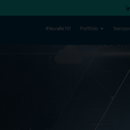
#Nova8é10!
Portfólio
Serviço
g