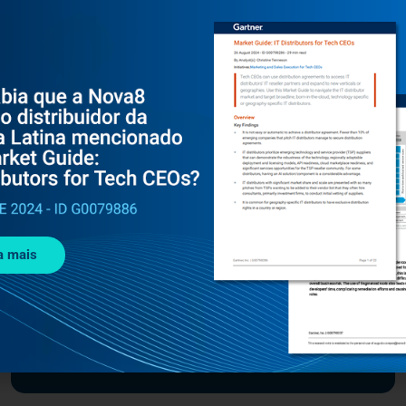
JANEIRO 24, 2025
SEGURANÇA DE E-MAILS
IRONSCALES: Como a IA Está
Revolucionando a Cibersegurança para
MSPs e MSSPs
a mais
Saiba como a IRONSCALES utiliza IA para ajudar
MSPs e MSSPs a combater ataques cibernéticos
cada vez mais sofisticados.
Leia mais