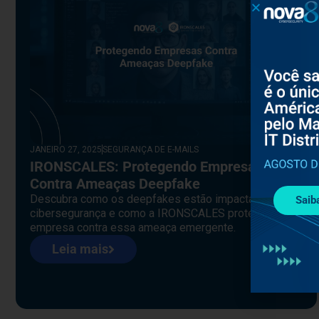
JANEIRO 27, 2025
SEGURANÇA DE E-MAILS
IRONSCALES: Protegendo Empresas
Contra Ameaças Deepfake
Descubra como os deepfakes estão impactando a
Saib
cibersegurança e como a IRONSCALES protege sua
empresa contra essa ameaça emergente.
Leia mais