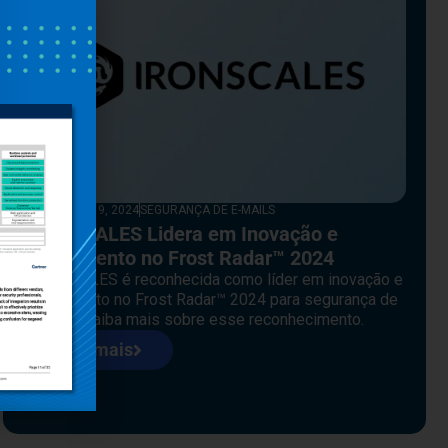
DEZEMBRO 19, 2024
SEGURANÇA DE E-MAILS
IRONSCALES Lidera em Inovação e
Crescimento no Frost Radar™ 2024
IRONSCALES é reconhecida como líder em inovação e
crescimento no Frost Radar™ 2024 para segurança de
e-mails. Saiba mais sobre esse reconhecimento.
Leia mais