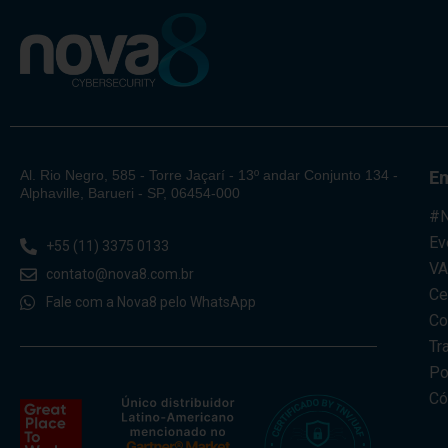
Al. Rio Negro, 585 - Torre Jaçarí - 13º andar Conjunto 134 -
E
Alphaville, Barueri - SP, 06454-000
#N
Ev
+55 (11) 3375 0133
V
contato@nova8.com.br
Ce
Fale com a Nova8 pelo WhatsApp
Co
Tr
Po
Có