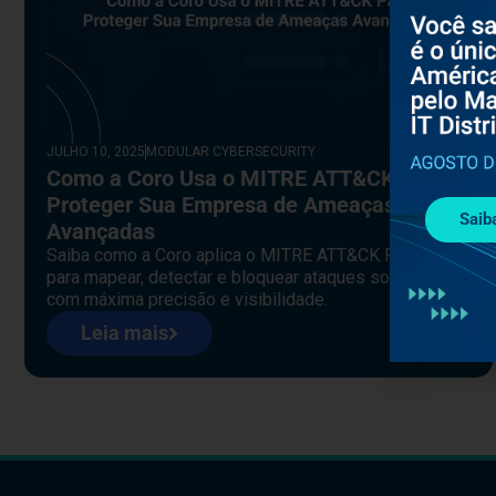
JULHO 10, 2025
MODULAR CYBERSECURITY
Como a Coro Usa o MITRE ATT&CK Para
Proteger Sua Empresa de Ameaças
Saib
Avançadas
Saiba como a Coro aplica o MITRE ATT&CK Framework
para mapear, detectar e bloquear ataques sofisticados
com máxima precisão e visibilidade.
Leia mais