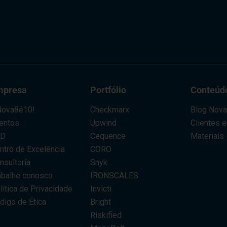
mpresa
Portfólio
Conteúd
ova8é10!
Checkmarx
Blog Nov
entos
Upwind
Clientes 
AD
Cequence
Materiais
ntro de Excelência
CORO
nsultoria
Snyk
abalhe conosco
IRONSCALES
lítica de Privacidade
Invicti
digo de Ética
Bright
Riskified