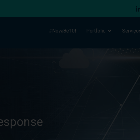
#Nova8é10!
Portfólio
Serviço
response