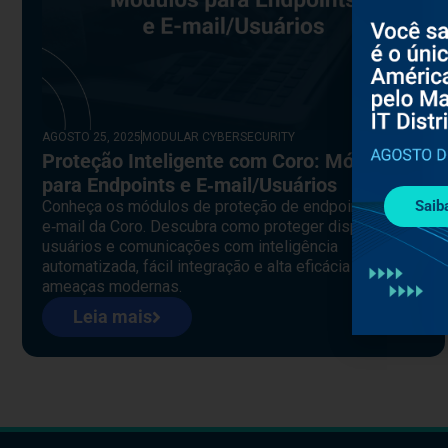
AGOSTO 25, 2025
MODULAR CYBERSECURITY
Proteção Inteligente com Coro: Módulos
para Endpoints e E‑mail/Usuários
Conheça os módulos de proteção de endpoints e
Saib
e‑mail da Coro. Descubra como proteger dispositivos,
usuários e comunicações com inteligência
automatizada, fácil integração e alta eficácia contra
ameaças modernas.
Leia mais