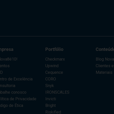
mpresa
Portfólio
Conteúd
ova8é10!
Checkmarx
Blog Nov
entos
Upwind
Clientes 
AD
Cequence
Materiais
ntro de Excelência
CORO
nsultoria
Snyk
abalhe conosco
IRONSCALES
lítica de Privacidade
Invicti
digo de Ética
Bright
Riskified