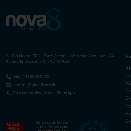
Al. Rio Negro, 585 - Torre Jaçarí - 13º andar Conjunto 134 -
E
Alphaville, Barueri - SP, 06454-000
#N
Ev
+55 (11) 3375 0133
V
contato@nova8.com.br
Ce
Fale com a Nova8 pelo WhatsApp
Co
Tr
Po
Có