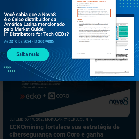
Leia mais
Saiba mais
SETEMBRO 19, 2025
MODULAR CYBERSECURITY
ECKOmining fortalece sua estratégia de
cibersegurança com Coro e ganha