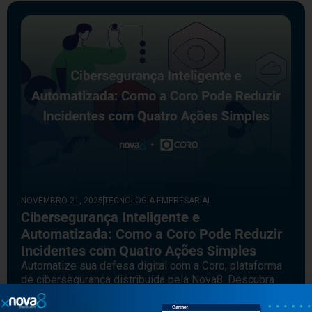
NOVEMBRO 21, 2025
TECNOLOGIA EMPRESARIAL
Cibersegurança Inteligente e
Automatizada: Como a Coro Pode Reduzir
Incidentes com Quatro Ações Simples
Automatize sua defesa digital com a Coro, plataforma
de cibersegurança distribuída pela Nova8. Descubra
como reduzir riscos com proteção unificada para
endpoints, e-mails, SaaS e nuvem.