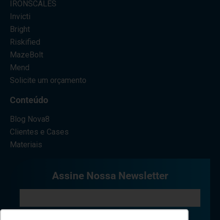
IRONSCALES
Invicti
Bright
Riskified
MazeBolt
Mend
Solicite um orçamento
Conteúdo
Blog Nova8
Clientes e Cases
Materiais
Assine Nossa Newsletter
Eu concordo em receber comunicações.