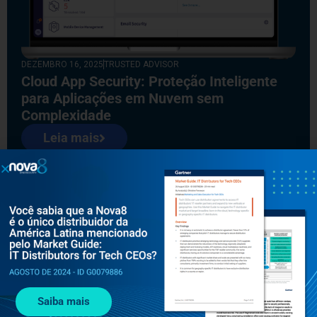
DEZEMBRO 16, 2025
TRUSTED ADVISOR
Cloud App Security: Proteção Inteligente
para Aplicações em Nuvem sem
Complexidade
Leia mais
Saiba mais