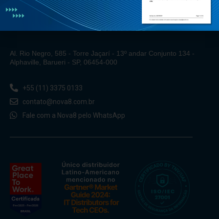
Al. Rio Negro, 585 - Torre Jaçarí - 13º andar Conjunto 134 -
Alphaville, Barueri - SP, 06454-000
+55 (11) 3375 0133
contato@nova8.com.br
Fale com a Nova8 pelo WhatsApp