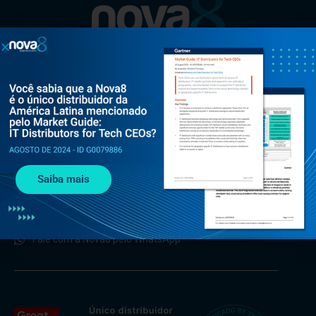
Al. Rio Negro, 585 - Torre Jaçarí - 13º andar Conjunto 134 -
Alphaville, Barueri - SP, 06454-000
Saiba mais
+55 (11) 3375 0133
contato@nova8.com.br
Fale com a Nova8 pelo WhatsApp