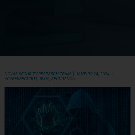
NOVA8 SECURITY RESEARCH TEAM
JANEIRO 24, 2024
#CYBERSECURITY
,
BLOG
,
SEGURANÇA