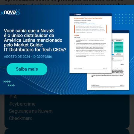
momento.
Assine a nossa newsletter
para receber
nossos conteúdos diretamente em sua caixa de
entrada.
Navegue por tema
Segurança
Gestão de segurança
#cybersecurity
Saiba mais
Notícias
Upwind
Cequence
#IA
#cybercrime
Segurança na Nuvem
Checkmarx