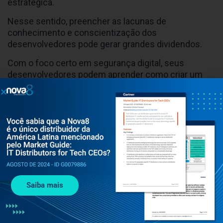
estratégica.
Nesse sentido, preencher as lacunas de
conhecimento e conscientização dos
desenvolvedores pode gerar grandes dividendos.
Com o foco certo em segurança digital, seus
desenvolvedores podem aprender como criar um
código funcional e seguro, economizando muito
tempo e esforço para sua organização. Eles também
vão incorporar a importância desse tema e, o mais
importante, entender em quais pontos suas
decisões laborais contribuem para resolvê-lo ou
gravá-lo.
desenvolvimento de software
,
segurança de dados
,
segurança digital
Saiba mais
Navegue por tema