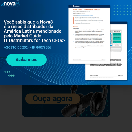
Upwind
Cequence
Coro
Ironscales
Checkmarx
Saiba mais