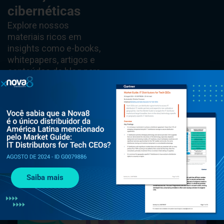
cibernéticas
Explore nossos
materiais ricos em
insights como e-books,
whitepapers, artigos e
conteúdos do blog para
saber tudo sobre as
tendências de
cibersegurança.
Saiba mais