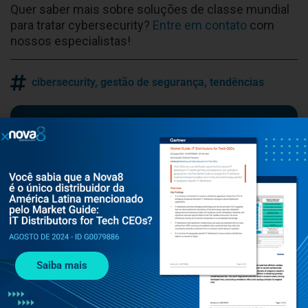
Quer saber mais sobre soluções de classe mundial
para tratar cybersecurity?
Entre em contato
com
nossos especialistas!
cibersecurity
,
gestão de segurança
,
tendências
Navegue por tema
Segurança
Gestão de segurança
#cybersecurity
Notícias
Upwind
Cequence
#cybercrime
Saiba mais
#IA
Segurança na Nuvem
Checkmarx