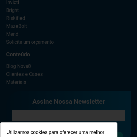
Invicti
Bright
Riskified
MazeBolt
Mend
Solicite um orçamento
Conteúdo
Blog Nova8
Clientes e Cases
Materiais
Assine Nossa Newsletter
Eu concordo em receber comunicações.
Utilizamos cookies para oferecer uma melhor
Cadastrar