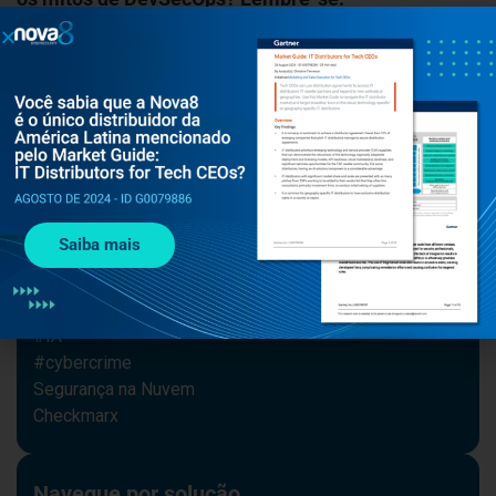
cibersegurança é o nosso negócio; se precisar de
ajuda, não hesite em
fazer contato conosco!
Navegue por tema
Segurança
Gestão de segurança
#cybersecurity
Saiba mais
Notícias
Upwind
Cequence
#IA
#cybercrime
Segurança na Nuvem
Checkmarx
Navegue por solução