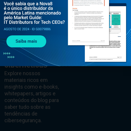
Mantenha-se à
Veja mais
Saiba mais
frente das
ameaças
cibernéticas
Explore nossos
materiais ricos em
insights como e-books,
whitepapers, artigos e
conteúdos do blog para
saber tudo sobre as
tendências de
cibersegurança.