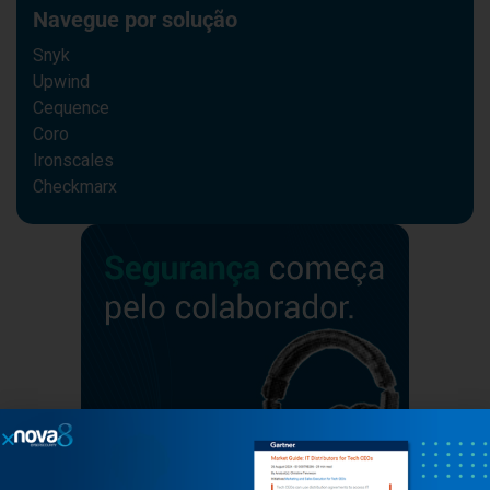
Navegue por solução
Snyk
Upwind
Cequence
Coro
Ironscales
Checkmarx