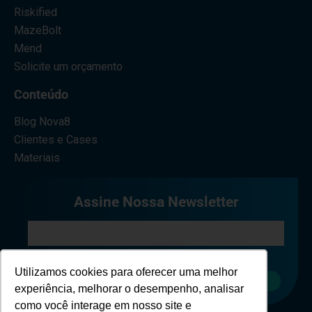
Riskified
MazeBolt
Mend
Solicite um orçamento
Conteúdo
Blog Nova8
Clientes e Cases
Materiais
Assine Nossa Newsletter
Eu concordo em receber comunicações.
Utilizamos cookies para oferecer uma melhor
Cadastrar
experiência, melhorar o desempenho, analisar
como você interage em nosso site e