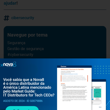
ajudar
!
cibersecurity
Navegue por tema
Segurança
Gestão de segurança
#cybersecurity
Notícias
Upwind
Cequence
#IA
#cybercrime
Segurança na Nuvem
Checkmarx