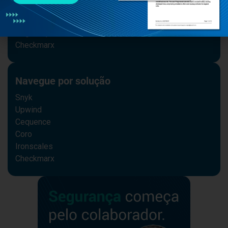
#cybercrime
#IA
Segurança na Nuvem
Checkmarx
Navegue por solução
Snyk
Upwind
Cequence
Coro
Ironscales
Checkmarx