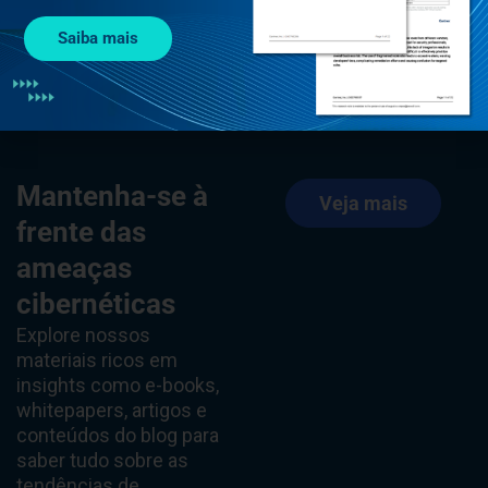
Saiba mais
Mantenha-se à
Veja mais
frente das
ameaças
cibernéticas
Explore nossos
materiais ricos em
insights como e-books,
whitepapers, artigos e
conteúdos do blog para
saber tudo sobre as
tendências de