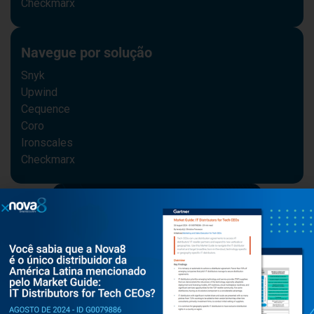
Checkmarx
Navegue por solução
Snyk
Upwind
Cequence
Coro
Ironscales
Checkmarx