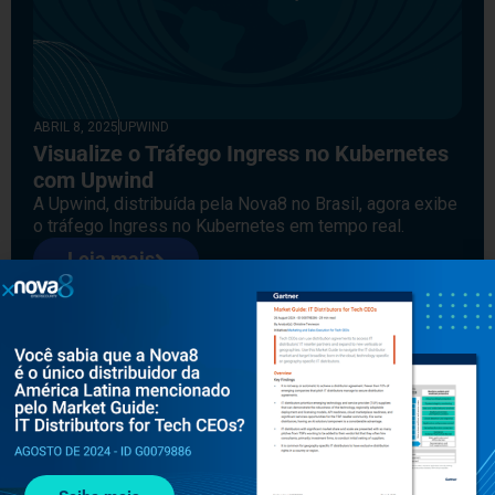
ABRIL 8, 2025
UPWIND
Visualize o Tráfego Ingress no Kubernetes
com Upwind
A Upwind, distribuída pela Nova8 no Brasil, agora exibe
o tráfego Ingress no Kubernetes em tempo real.
Leia mais