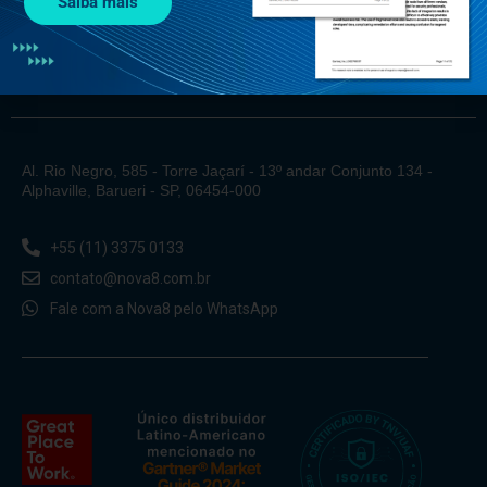
Saiba mais
Al. Rio Negro, 585 - Torre Jaçarí - 13º andar Conjunto 134 -
Alphaville, Barueri - SP, 06454-000
+55 (11) 3375 0133
contato@nova8.com.br
Fale com a Nova8 pelo WhatsApp