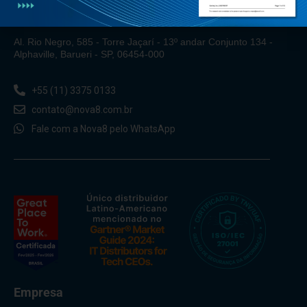
Al. Rio Negro, 585 - Torre Jaçarí - 13º andar Conjunto 134 -
Alphaville, Barueri - SP, 06454-000
+55 (11) 3375 0133
contato@nova8.com.br
Fale com a Nova8 pelo WhatsApp
Empresa