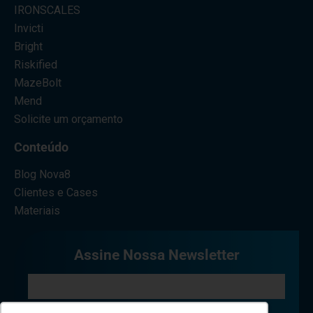
IRONSCALES
Invicti
Bright
Riskified
MazeBolt
Mend
Solicite um orçamento
Conteúdo
Blog Nova8
Clientes e Cases
Materiais
Assine Nossa Newsletter
Eu concordo em receber comunicações.