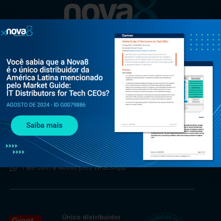
Al. Rio Negro, 585 - Torre Jaçarí - 13º andar Conjunto 134 -
Alphaville, Barueri - SP, 06454-000
Saiba mais
+55 (11) 3375 0133
contato@nova8.com.br
Fale com a Nova8 pelo WhatsApp