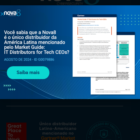
Al. Rio Negro, 585 - Torre Jaçarí - 13º andar Conjunto 134 -
Alphaville, Barueri - SP, 06454-000
Saiba mais
+55 (11) 3375 0133
contato@nova8.com.br
Fale com a Nova8 pelo WhatsApp