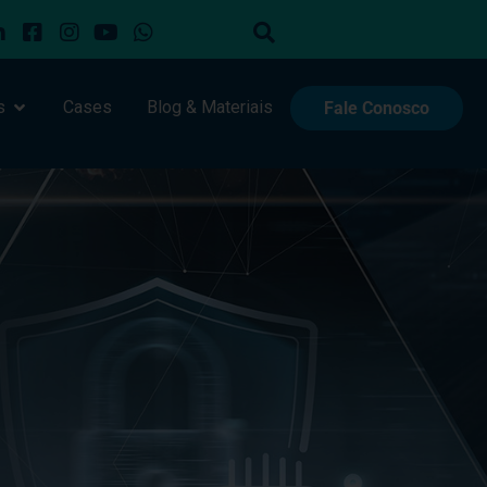
s
Cases
Blog & Materiais
Fale Conosco